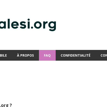
BILE
À PROPOS
FAQ
CONFIDENTIALITÉ
CON
.org ?