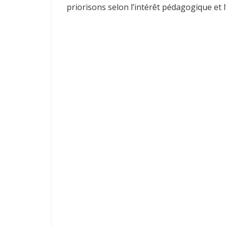
priorisons selon l’intérêt pédagogique et l