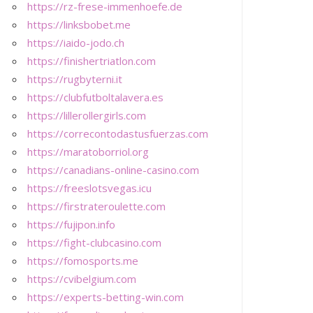
https://rz-frese-immenhoefe.de
https://linksbobet.me
https://iaido-jodo.ch
https://finishertriatlon.com
https://rugbyterni.it
https://clubfutboltalavera.es
https://lillerollergirls.com
https://correcontodastusfuerzas.com
https://maratoborriol.org
https://canadians-online-casino.com
https://freeslotsvegas.icu
https://firstrateroulette.com
https://fujipon.info
https://fight-clubcasino.com
https://fomosports.me
https://cvibelgium.com
https://experts-betting-win.com