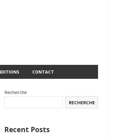
DITIONS
CONTACT
Recherche
RECHERCHE
Recent Posts