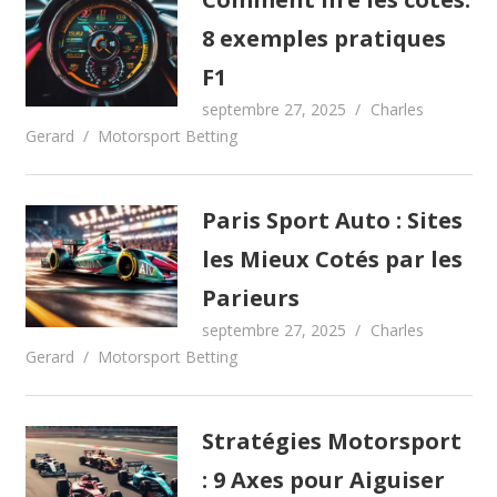
8 exemples pratiques
F1
septembre 27, 2025
Charles
Gerard
Motorsport Betting
Paris Sport Auto : Sites
les Mieux Cotés par les
Parieurs
septembre 27, 2025
Charles
Gerard
Motorsport Betting
Stratégies Motorsport
: 9 Axes pour Aiguiser