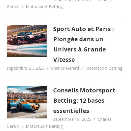
Gerard
Motorsport Betting
Sport Auto et Paris :
Plongée dans un
Univers à Grande
Vitesse
septembre 21, 2025
Charles Gerard
Motorsport Betting
Conseils Motorsport
Betting: 12 bases
essentielles
septembre 18, 2025
Charles
Gerard
Motorsport Betting