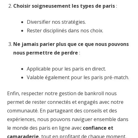
Choisir soigneusement les types de paris
:
Diversifier nos stratégies.
Rester disciplinés dans nos choix.
Ne jamais parier plus que ce que nous pouvons
nous permettre de perdre
:
Applicable pour les paris en direct.
Valable également pour les paris pré-match.
Enfin, respecter notre gestion de bankroll nous
permet de rester connectés et engagés avec notre
communauté. En partageant des conseils et des
expériences, nous pouvons naviguer ensemble dans
le monde des paris en ligne avec
confiance et
camaraderie
, tout en profitant de chaque moment.