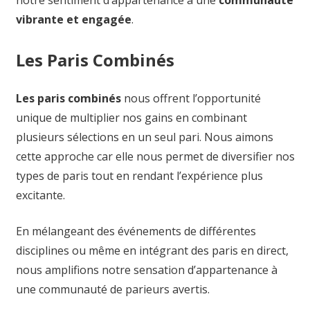
notre sentiment d’appartenance à une
communauté
vibrante et engagée
.
Les Paris Combinés
Les paris combinés
nous offrent l’opportunité
unique de multiplier nos gains en combinant
plusieurs sélections en un seul pari. Nous aimons
cette approche car elle nous permet de diversifier nos
types de paris tout en rendant l’expérience plus
excitante.
En mélangeant des événements de différentes
disciplines ou même en intégrant des paris en direct,
nous amplifions notre sensation d’appartenance à
une communauté de parieurs avertis.