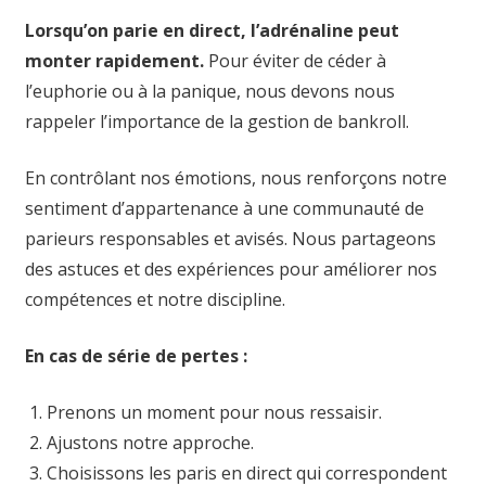
Lorsqu’on parie en direct, l’adrénaline peut
monter rapidement.
Pour éviter de céder à
l’euphorie ou à la panique, nous devons nous
rappeler l’importance de la gestion de bankroll.
En contrôlant nos émotions, nous renforçons notre
sentiment d’appartenance à une communauté de
parieurs responsables et avisés. Nous partageons
des astuces et des expériences pour améliorer nos
compétences et notre discipline.
En cas de série de pertes :
Prenons un moment pour nous ressaisir.
Ajustons notre approche.
Choisissons les paris en direct qui correspondent