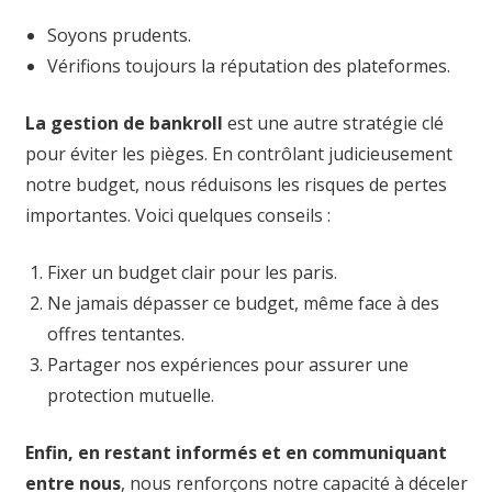
Soyons prudents.
Vérifions toujours la réputation des plateformes.
La gestion de bankroll
est une autre stratégie clé
pour éviter les pièges. En contrôlant judicieusement
notre budget, nous réduisons les risques de pertes
importantes. Voici quelques conseils :
Fixer un budget clair pour les paris.
Ne jamais dépasser ce budget, même face à des
offres tentantes.
Partager nos expériences pour assurer une
protection mutuelle.
Enfin, en restant informés et en communiquant
entre nous
, nous renforçons notre capacité à déceler