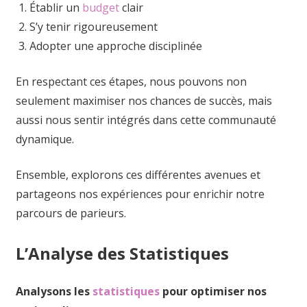
Établir un
budget
clair
S’y tenir rigoureusement
Adopter une approche disciplinée
En respectant ces étapes, nous pouvons non
seulement maximiser nos chances de succès, mais
aussi nous sentir intégrés dans cette communauté
dynamique.
Ensemble, explorons ces différentes avenues et
partageons nos expériences pour enrichir notre
parcours de parieurs.
L’Analyse des Statistiques
Analysons les
statistiques
pour optimiser nos