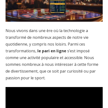
Nous vivons dans une ère où la technologie a
transformé de nombreux aspects de notre vie
quotidienne, y compris nos loisirs. Parmi ces
transformations,
le pari en ligne
s’est imposé
comme une activité populaire et accessible. Nous
sommes nombreux à nous intéresser à cette forme
de divertissement, que ce soit par curiosité ou par
passion pour le sport.