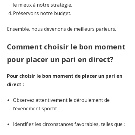
le mieux à notre stratégie.
Préservons notre budget.
Ensemble, nous devenons de meilleurs parieurs.
Comment choisir le bon moment
pour placer un pari en direct?
Pour choisir le bon moment de placer un pari en
direct :
Observez attentivement le déroulement de
l’événement sportif.
Identifiez les circonstances favorables, telles que :