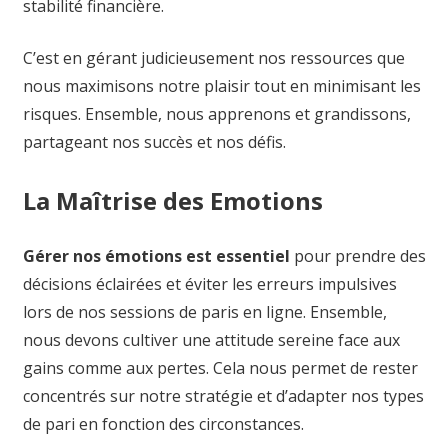
stabilité financière.
C’est en gérant judicieusement nos ressources que
nous maximisons notre plaisir tout en minimisant les
risques. Ensemble, nous apprenons et grandissons,
partageant nos succès et nos défis.
La Maîtrise des Emotions
Gérer nos émotions est essentiel
pour prendre des
décisions éclairées et éviter les erreurs impulsives
lors de nos sessions de paris en ligne. Ensemble,
nous devons cultiver une attitude sereine face aux
gains comme aux pertes. Cela nous permet de rester
concentrés sur notre stratégie et d’adapter nos types
de pari en fonction des circonstances.