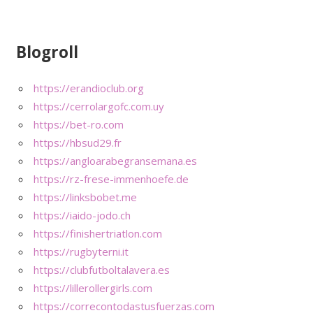
Blogroll
https://erandioclub.org
https://cerrolargofc.com.uy
https://bet-ro.com
https://hbsud29.fr
https://angloarabegransemana.es
https://rz-frese-immenhoefe.de
https://linksbobet.me
https://iaido-jodo.ch
https://finishertriatlon.com
https://rugbyterni.it
https://clubfutboltalavera.es
https://lillerollergirls.com
https://correcontodastusfuerzas.com