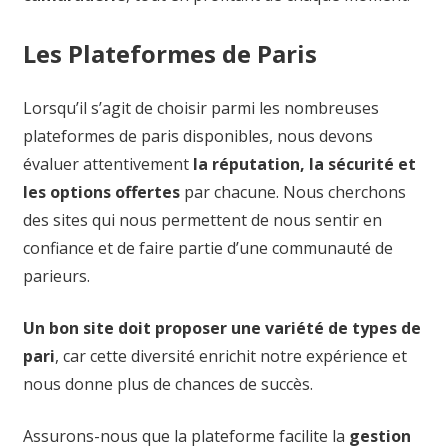
Les Plateformes de Paris
Lorsqu’il s’agit de choisir parmi les nombreuses
plateformes de paris disponibles, nous devons
évaluer attentivement
la réputation, la sécurité et
les options offertes
par chacune. Nous cherchons
des sites qui nous permettent de nous sentir en
confiance et de faire partie d’une communauté de
parieurs.
Un bon site doit proposer une variété de types de
pari
, car cette diversité enrichit notre expérience et
nous donne plus de chances de succès.
Assurons-nous que la plateforme facilite la
gestion