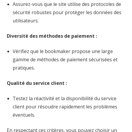
Assurez-vous que le site utilise des protocoles de
sécurité robustes pour protéger les données des
utilisateurs.
Diversité des méthodes de paiement :
Vérifiez que le bookmaker propose une large
gamme de méthodes de paiement sécurisées et
pratiques.
Qualité du service client :
Testez la réactivité et la disponibilité du service
client pour résoudre rapidement les problèmes
éventuels.
En respectant ces critères, vous pouvez choisir un