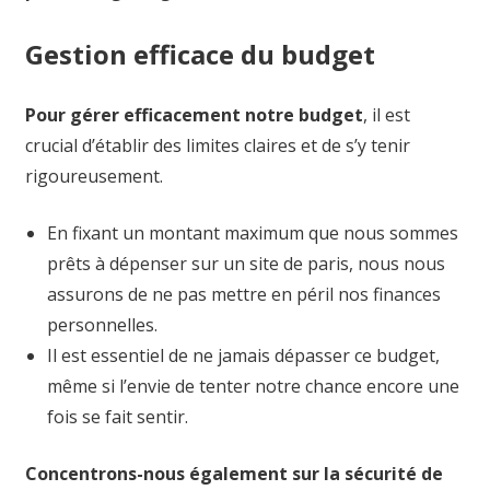
Gestion efficace du budget
Pour gérer efficacement notre budget
, il est
crucial d’établir des limites claires et de s’y tenir
rigoureusement.
En fixant un montant maximum que nous sommes
prêts à dépenser sur un site de paris, nous nous
assurons de ne pas mettre en péril nos finances
personnelles.
Il est essentiel de ne jamais dépasser ce budget,
même si l’envie de tenter notre chance encore une
fois se fait sentir.
Concentrons-nous également sur la sécurité de