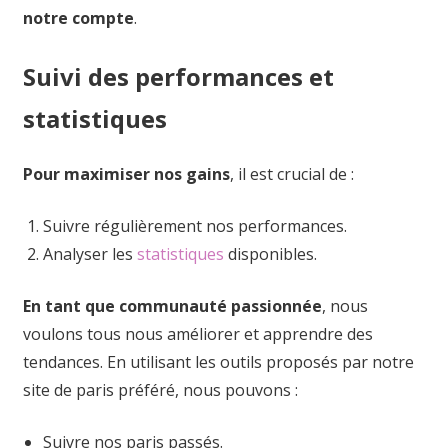
notre compte
.
Suivi des performances et
statistiques
Pour maximiser nos gains
, il est crucial de :
Suivre régulièrement nos performances.
Analyser les
statistiques
disponibles.
En tant que communauté passionnée
, nous
voulons tous nous améliorer et apprendre des
tendances. En utilisant les outils proposés par notre
site de paris préféré, nous pouvons :
Suivre nos paris passés.