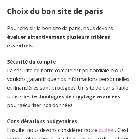
Choix du bon site de paris
Pour choisir le bon site de paris, nous devons
évaluer attentivement plusieurs critères
essentiels
.
Sécurité du compte
La sécurité de notre compte est primordiale. Nous
voulons garantir que nos informations personnelles
et financières sont protégées. Un site de paris fiable
utilise des
technologies de cryptage avancées
pour sécuriser nos données.
Considérations budgétaires
Ensuite, nous devons considérer notre
budget
. C’est
important de choisir un site qui propose des options