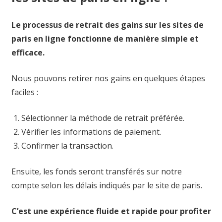
Le processus de retrait des gains sur les sites de
paris en ligne fonctionne de manière simple et
efficace.
Nous pouvons retirer nos gains en quelques étapes
faciles :
Sélectionner la méthode de retrait préférée.
Vérifier les informations de paiement.
Confirmer la transaction.
Ensuite, les fonds seront transférés sur notre
compte selon les délais indiqués par le site de paris.
C’est une expérience fluide et rapide pour profiter