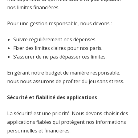
nos limites financières.
Pour une gestion responsable, nous devons :
Suivre régulièrement nos dépenses.
Fixer des limites claires pour nos paris.
S’assurer de ne pas dépasser ces limites.
En gérant notre budget de manière responsable,
nous nous assurons de profiter du jeu sans stress.
Sécurité et fiabilité des applications
La sécurité est une priorité. Nous devons choisir des
applications fiables qui protègent nos informations
personnelles et financières.