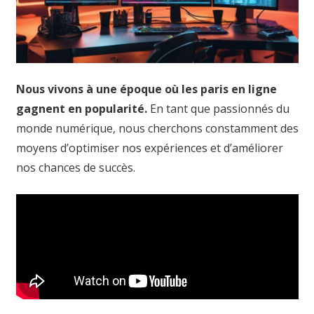
Nous vivons à une époque où les paris en ligne
gagnent en popularité.
En tant que passionnés du
monde numérique, nous cherchons constamment des
moyens d’optimiser nos expériences et d’améliorer
nos chances de succès.