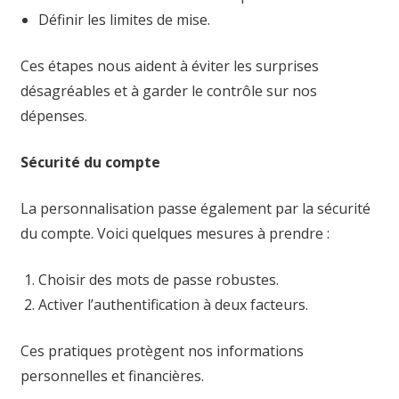
Définir les limites de mise.
Ces étapes nous aident à éviter les surprises
désagréables et à garder le contrôle sur nos
dépenses.
Sécurité du compte
La personnalisation passe également par la sécurité
du compte. Voici quelques mesures à prendre :
Choisir des mots de passe robustes.
Activer l’authentification à deux facteurs.
Ces pratiques protègent nos informations
personnelles et financières.