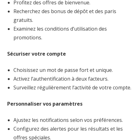
Profitez des offres de bienvenue.
Recherchez des bonus de dépôt et des paris
gratuits.
Examinez les conditions d’utilisation des
promotions.
Sécuriser votre compte
Choisissez un mot de passe fort et unique.
Activez l’authentification à deux facteurs.
Surveillez régulièrement l’activité de votre compte.
Personnaliser vos paramètres
Ajustez les notifications selon vos préférences.
Configurez des alertes pour les résultats et les
offres spéciales.