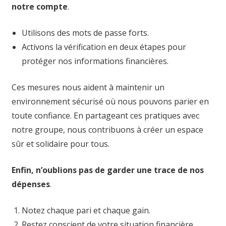
notre compte
.
Utilisons des mots de passe forts.
Activons la vérification en deux étapes pour
protéger nos informations financières.
Ces mesures nous aident à maintenir un
environnement sécurisé où nous pouvons parier en
toute confiance. En partageant ces pratiques avec
notre groupe, nous contribuons à créer un espace
sûr et solidaire pour tous.
Enfin, n’oublions pas de garder une trace de nos
dépenses
.
Notez chaque pari et chaque gain.
Restez conscient de votre situation financière.