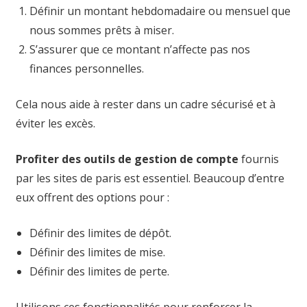
Définir un montant hebdomadaire ou mensuel que
nous sommes prêts à miser.
S’assurer que ce montant n’affecte pas nos
finances personnelles.
Cela nous aide à rester dans un cadre sécurisé et à
éviter les excès.
Profiter des outils de gestion de compte
fournis
par les sites de paris est essentiel. Beaucoup d’entre
eux offrent des options pour :
Définir des limites de dépôt.
Définir des limites de mise.
Définir des limites de perte.