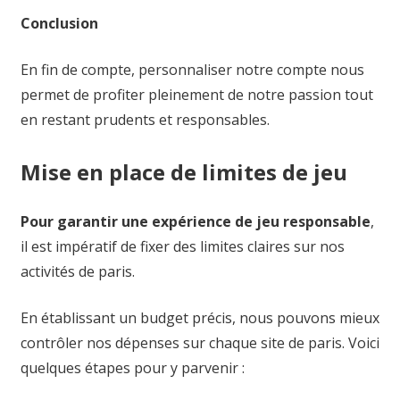
Conclusion
En fin de compte, personnaliser notre compte nous
permet de profiter pleinement de notre passion tout
en restant prudents et responsables.
Mise en place de limites de jeu
Pour garantir une expérience de jeu responsable
,
il est impératif de fixer des limites claires sur nos
activités de paris.
En établissant un budget précis, nous pouvons mieux
contrôler nos dépenses sur chaque site de paris. Voici
quelques étapes pour y parvenir :